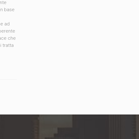
ente
 in base
ù
ce ad
coerente
vace che
 tratta