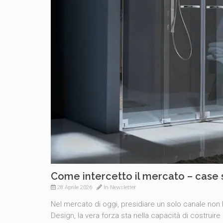
Come intercetto il mercato – case 
28 Aprile 2026
In
Newsletter
Nel mercato di oggi, presidiare un solo canale non
Design, la vera forza sta nella capacità di costru