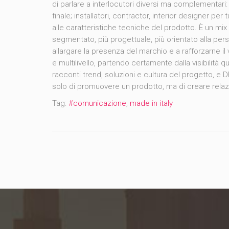
di parlare a interlocutori diversi ma complementari: di
finale; installatori, contractor, interior designer pe
alle caratteristiche tecniche del prodotto. È un mix 
segmentato, più progettuale, più orientato alla pers
allargare la presenza del marchio e a rafforzarne 
e multilivello, partendo certamente dalla visibilità q
racconti trend, soluzioni e cultura del progetto, e DE
solo di promuovere un prodotto, ma di creare relaz
Tag:
#comunicazione
,
made in italy