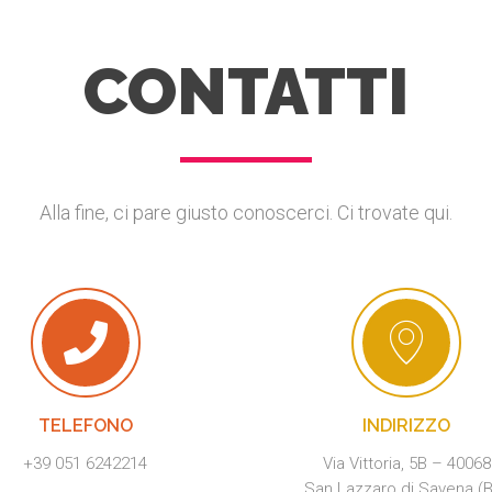
CONTATTI
Alla fine, ci pare giusto conoscerci. Ci trovate qui.
TELEFONO
INDIRIZZO
+39 051 6242214
Via Vittoria, 5B – 40068
San Lazzaro di Savena (