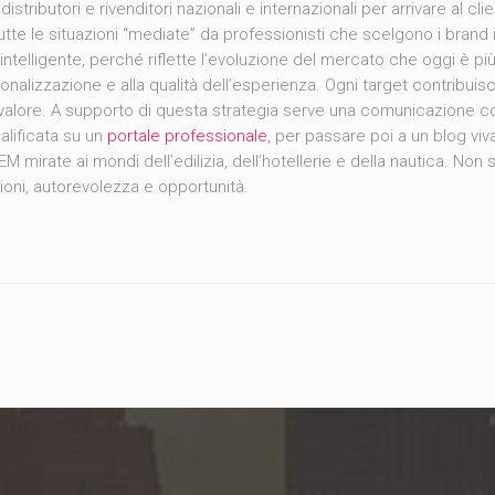
stributori e rivenditori nazionali e internazionali per arrivare al cli
r tutte le situazioni “mediate” da professionisti che scelgono i brand
intelligente, perché riflette l’evoluzione del mercato che oggi è pi
onalizzazione e alla qualità dell’esperienza. Ogni target contribuis
il valore. A supporto di questa strategia serve una comunicazione 
ualificata su un
portale professionale
, per passare poi a un blog vi
M mirate ai mondi dell’edilizia, dell’hotellerie e della nautica. Non si
ioni, autorevolezza e opportunità.