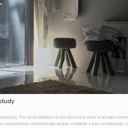
study
 basta più. Per un produttore di box-doccia in vetro e acciaio com
ire un ecosistema commerciale ampio, credibile e ben orchestrato,