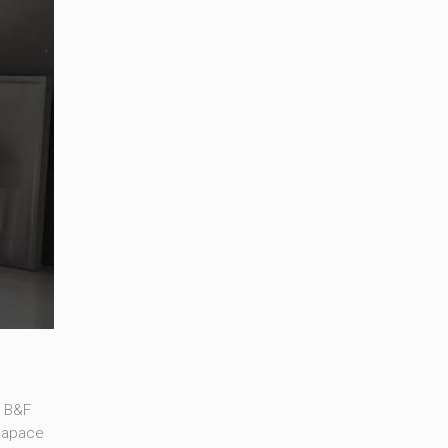
e B&F
 capace