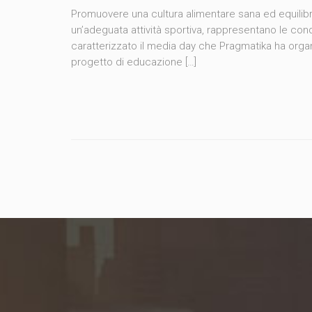
Promuovere una cultura alimentare sana ed equilibrat
un’adeguata attività sportiva, rappresentano le cond
caratterizzato il media day che Pragmatika ha orga
progetto di educazione […]