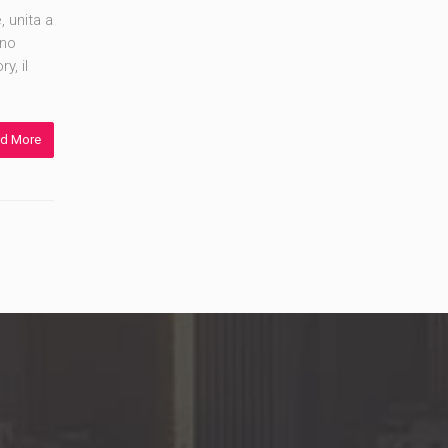
, unita a
nno
y, il
d More