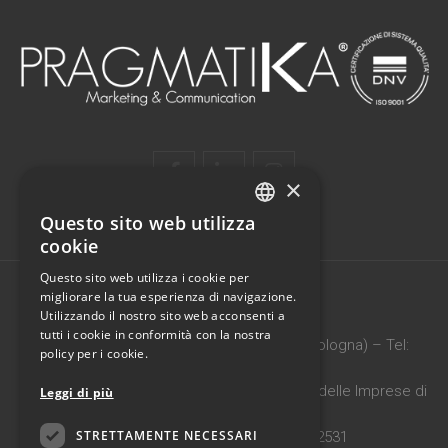
×
Questo sito web utilizza
ITALIAN
cookie
ENGLISH
Questo sito web utilizza i cookie per
migliorare la tua esperienza di navigazione.
Utilizzando il nostro sito web acconsenti a
PRAGMATIKA SRL
tutti i cookie in conformità con la nostra
Via Vittoria, 5 b – 40068 – San Lazzaro (Bologna) – Tel:
policy per i cookie.
0516242214
C.F./P.IVA: 02088551201 – Iscritta al registro delle Imprese di
Leggi di più
Bologna
STRETTAMENTE NECESSARI
Iscritta al R.E.A. di Bologna n° 412531