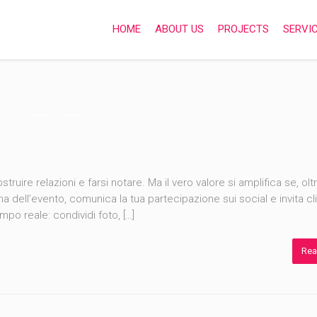
HOME
ABOUT US
PROJECTS
SERVI
ruire relazioni e farsi notare. Ma il vero valore si amplifica se, oltr
ma dell’evento, comunica la tua partecipazione sui social e invita cli
mpo reale: condividi foto, […]
Rea