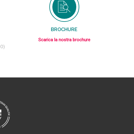
BROCHURE
Scarica la nostra brochure
BO)