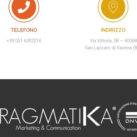
TELEFONO
INDIRIZZO
+39 051 6242214
Via Vittoria, 5B – 40068
San Lazzaro di Savena (