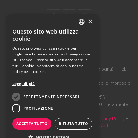
×
Questo sito web utilizza
ITALIAN
cookie
ENGLISH
Questo sito web utilizza i cookie per
migliorare la tua esperienza di navigazione.
Utilizzando il nostro sito web acconsenti a
PRAGMATIKA SRL
tutti i cookie in conformità con la nostra
Via Vittoria, 5 b – 40068 – San Lazzaro (Bologna) – Tel:
policy per i cookie.
0516242214
C.F./P.IVA: 02088551201 – Iscritta al registro delle Imprese di
Leggi di più
Bologna
STRETTAMENTE NECESSARI
Iscritta al R.E.A. di Bologna n° 412531
Capitale Sociale Sottoscritto Euro 16.000.00 interamente
PROFILAZIONE
versato
Pec:
comunicazioni@pec.pragmatika.it
–
Privacy Policy
–
ACCETTA TUTTO
RIFIUTA TUTTO
Cookie Policy
–
Codice Etico
–
IA Act
Web Design
: Mollusco&balena
MOSTRA DETTAGLI