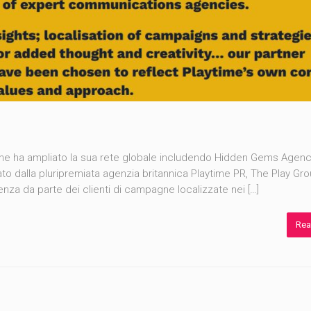
ione ha ampliato la sua rete globale includendo Hidden Gems Agen
dato dalla pluripremiata agenzia britannica Playtime PR, The Play Gr
za da parte dei clienti di campagne localizzate nei […]
Rea