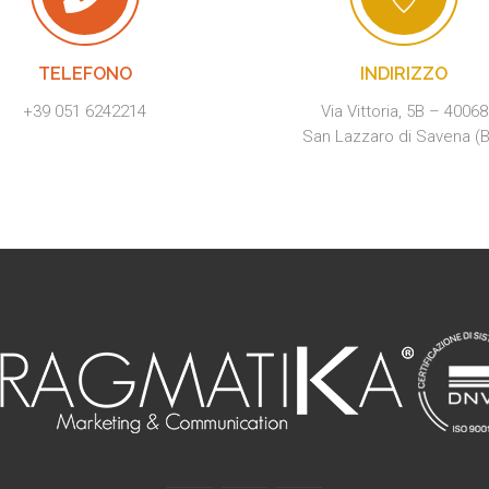
TELEFONO
INDIRIZZO
+39 051 6242214
Via Vittoria, 5B – 40068
San Lazzaro di Savena (