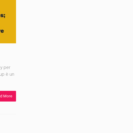
cy per
oup è un
d More