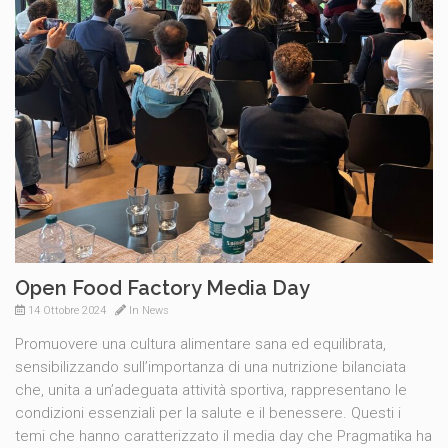
Open Food Factory Media Day
14 Ottobre 2024
In
News
Promuovere una cultura alimentare sana ed equilibrata,
sensibilizzando sull’importanza di una nutrizione bilanciata
che, unita a un’adeguata attività sportiva, rappresentano le
condizioni essenziali per la salute e il benessere. Questi i
temi che hanno caratterizzato il media day che Pragmatika ha