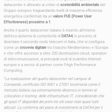
datacenter è allineato ai criteri di
sostenibilità ambientale
del
Gruppo europeo traguardando livelli di massima efficienza
energetica confermati da un
valore PUE (Power User
Effectiveness) prossimo a 1
.
Anche il quarto datacenter italiano è inserito all’interno
dell’eco-sistema di connettività di
DATA4
, in procinto di
diventare il secondo nodo telecom in Italia, che si configura
come un
crocevia digitale
tra il bacino Mediterraneo e l’Europa
e che offre accesso a oltre 220 destinazioni cloud, operatori
di telecomunicazioni, ai principali nodi di scambio Internet
europei e a servizi di partner come l’High Performance
Computing.
“
La realizzazione del quarto datacenter nel campus di
Cornaredo, certificato ISO 9001 e 27001 testimonia come il
mercato italiano sia estremamente dinamico in termini di
colocation e hosting delle infrastrutture IT, considerando che
gli spazi IT disponibili dei primi tre siti sono stati quasi tutti
allocati. La conferma del piano di investimenti di DATA4 per il