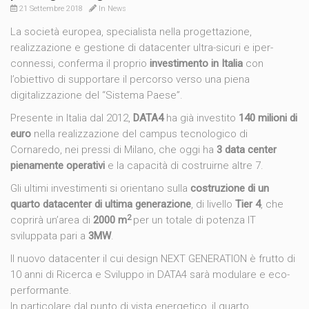
21 Settembre 2018
In
News
La società europea, specialista nella progettazione,
realizzazione e gestione di datacenter ultra-sicuri e iper-
connessi, conferma il proprio
investimento in Italia
con
l’obiettivo di supportare il percorso verso una piena
digitalizzazione del “Sistema Paese”.
Presente in Italia dal 2012,
DATA4
ha già investito
140 milioni di
euro
nella realizzazione del campus tecnologico di
Cornaredo, nei pressi di Milano, che oggi ha
3 data center
pienamente operativi
e la capacità di costruirne altre 7.
Gli ultimi investimenti si orientano sulla
costruzione di un
quarto datacenter di ultima generazione
, di livello
Tier 4
, che
2
coprirà un’area di
2000 m
per un totale di potenza IT
sviluppata pari a
3MW
.
Il nuovo datacenter il cui design NEXT GENERATION è frutto di
10 anni di Ricerca e Sviluppo in DATA4 sarà modulare e eco-
performante.
In particolare dal punto di vista energetico, il quarto