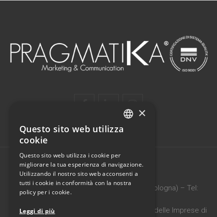
×
Questo sito web utilizza
ITALIAN
cookie
ENGLISH
Questo sito web utilizza i cookie per
migliorare la tua esperienza di navigazione.
Utilizzando il nostro sito web acconsenti a
PRAGMATIKA SRL
tutti i cookie in conformità con la nostra
Via Vittoria, 5 b – 40068 – San Lazzaro (Bologna) – Tel:
policy per i cookie.
0516242214
C.F./P.IVA: 02088551201 – Iscritta al registro delle Imprese di
Leggi di più